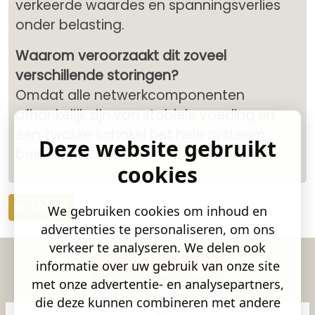
verkeerde waardes en spanningsverlies
onder belasting.
Waarom veroorzaakt dit zoveel
verschillende storingen?
Omdat alle netwerkcomponenten
afhankelijk zijn van stabiele voeding en
één zwakke schakel het hele systeem
Deze website gebruikt
beïnvloedt.
cookies
Terug
We gebruiken cookies om inhoud en
advertenties te personaliseren, om ons
verkeer te analyseren. We delen ook
informatie over uw gebruik van onze site
Samenwerkingen
met onze advertentie- en analysepartners,
die deze kunnen combineren met andere