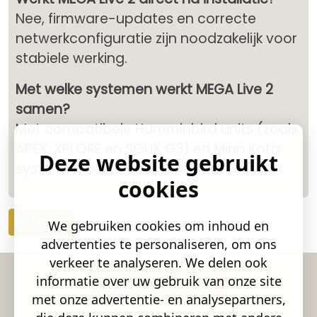
Nee, firmware-updates en correcte
netwerkconfiguratie zijn noodzakelijk voor
stabiele werking.
Met welke systemen werkt MEGA Live 2
samen?
Met compatibele Humminbird units (zoals
APEX, XPLORE en SOLIX G3) en Minn Kota
Deze website gebruikt
systemen binnen het One Boat Network.
cookies
Terug
We gebruiken cookies om inhoud en
advertenties te personaliseren, om ons
verkeer te analyseren. We delen ook
informatie over uw gebruik van onze site
Samenwerkingen
met onze advertentie- en analysepartners,