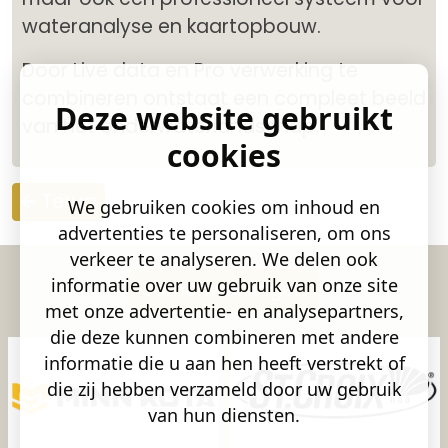
wateranalyse en kaartopbouw.
Door Live data en Pro verwerking te
combineren ontstaat een compleet beeld
Deze website gebruikt
van het onderwaterlandschap.
cookies
Terug
We gebruiken cookies om inhoud en
advertenties te personaliseren, om ons
verkeer te analyseren. We delen ook
informatie over uw gebruik van onze site
Samenwerkingen
met onze advertentie- en analysepartners,
die deze kunnen combineren met andere
informatie die u aan hen heeft verstrekt of
die zij hebben verzameld door uw gebruik
van hun diensten.