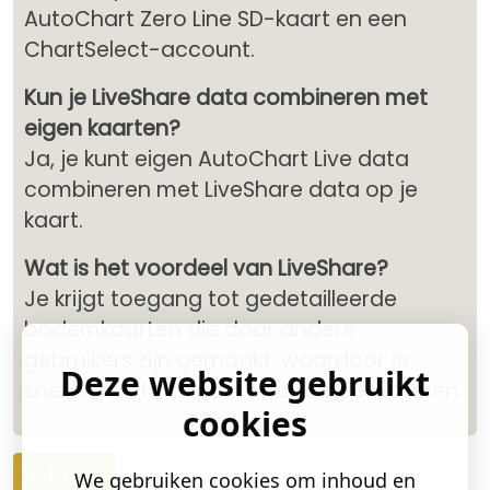
AutoChart Zero Line SD-kaart en een
ChartSelect-account.
Kun je LiveShare data combineren met
eigen kaarten?
Ja, je kunt eigen AutoChart Live data
combineren met LiveShare data op je
kaart.
Wat is het voordeel van LiveShare?
Je krijgt toegang tot gedetailleerde
bodemkaarten die door andere
gebruikers zijn gemaakt, waardoor je
Deze website gebruikt
sneller inzicht krijgt in onbekende wateren.
cookies
Terug
We gebruiken cookies om inhoud en