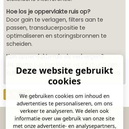
Hoe los je oppervlakte ruis op?
Door gain te verlagen, filters aan te
passen, transducerpositie te
optimaliseren en storingsbronnen te
scheiden.
Kan oppervlakte ruis vis verbergen?
Ja, sterke ruis kan kleine vis of structuren
Deze website gebruikt
in het bovenste watergedeelte maskeren.
cookies
Terug
We gebruiken cookies om inhoud en
advertenties te personaliseren, om ons
verkeer te analyseren. We delen ook
informatie over uw gebruik van onze site
Samenwerkingen
met onze advertentie- en analysepartners,