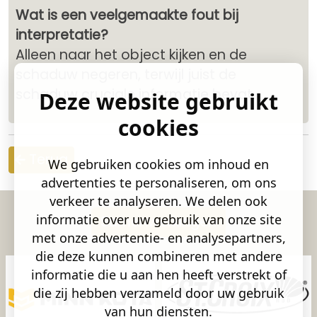
Wat is een veelgemaakte fout bij
interpretatie?
Alleen naar het object kijken en de
schaduw negeren, terwijl juist de
schaduw cruciale informatie bevat.
Deze website gebruikt
cookies
Terug
We gebruiken cookies om inhoud en
advertenties te personaliseren, om ons
verkeer te analyseren. We delen ook
informatie over uw gebruik van onze site
Samenwerkingen
met onze advertentie- en analysepartners,
die deze kunnen combineren met andere
informatie die u aan hen heeft verstrekt of
die zij hebben verzameld door uw gebruik
van hun diensten.