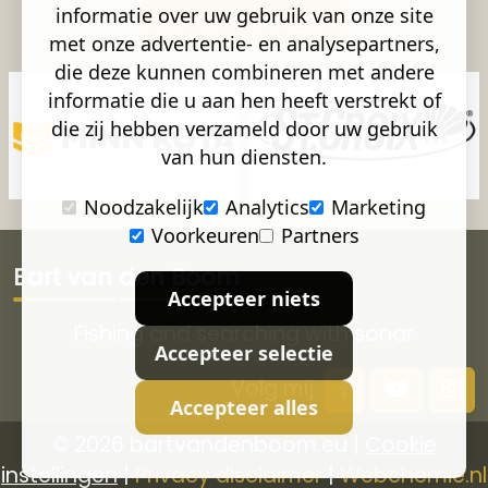
informatie over uw gebruik van onze site
Samenwerkingen
met onze advertentie- en analysepartners,
die deze kunnen combineren met andere
informatie die u aan hen heeft verstrekt of
die zij hebben verzameld door uw gebruik
van hun diensten.
Noodzakelijk
Analytics
Marketing
Voorkeuren
Partners
Bart van den Boom
Accepteer niets
Fishing and searching with sonar
Accepteer selectie
Volg mij:
Accepteer alles
© 2026 bartvandenboom.eu |
Cookie
instellingen
|
Privacy disclaimer
|
Webchemie.nl