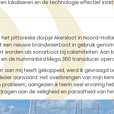
n lokaliseren en de technologie effectief inzett
r het pittoreske dorpje Akersloot in Noord-Holl
nt een nieuwe brandweerboot in gebruik geno
 worden als sonarboot bij calamiteiten. Aan bo
en de Humminbird Mega 360 transducer opera
 aan mij heeft gekoppeld, werd ik gevraagd om
plezier aanvaard. Het overbrengen van mijn ken
probleem, aangezien ik hierin veel ervaring he
 dragen aan de veiligheid en paraatheid van h