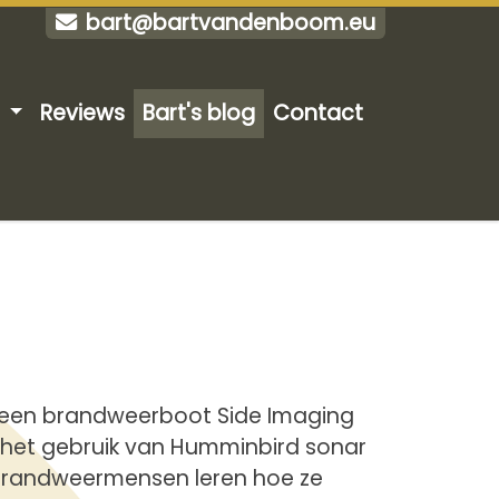
bart@bartvandenboom.eu
t
Reviews
Bart's blog
Contact
op een brandweerboot Side Imaging
p het gebruik van Humminbird sonar
r. Brandweermensen leren hoe ze