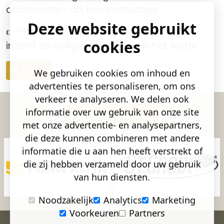
onderwater- als bovensituaties.
Deze website gebruikt
👉 Het resultaat is meer controle, meer
cookies
inzicht en veiliger opereren op het water.
Terug
We gebruiken cookies om inhoud en
advertenties te personaliseren, om ons
verkeer te analyseren. We delen ook
informatie over uw gebruik van onze site
Samenwerkingen
met onze advertentie- en analysepartners,
die deze kunnen combineren met andere
informatie die u aan hen heeft verstrekt of
die zij hebben verzameld door uw gebruik
van hun diensten.
Noodzakelijk
Analytics
Marketing
Voorkeuren
Partners