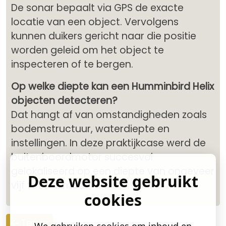
De sonar bepaalt via GPS de exacte
locatie van een object. Vervolgens
kunnen duikers gericht naar die positie
worden geleid om het object te
inspecteren of te bergen.
Op welke diepte kan een Humminbird Helix
objecten detecteren?
Dat hangt af van omstandigheden zoals
bodemstructuur, waterdiepte en
instellingen. In deze praktijkcase werd de
buitenboordmotor succesvol
gelokaliseerd op een diepte van ongeveer
Deze website gebruikt
vijf tot zes meter.
cookies
Terug